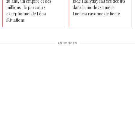
28 ans, un empire et des
Jade Hallyday fait ses débuts
millions : le parcours
dans la mode : sa mère
exceptionnel de Léna
Laeticia rayonne de fierté
Situations
ANNONCES