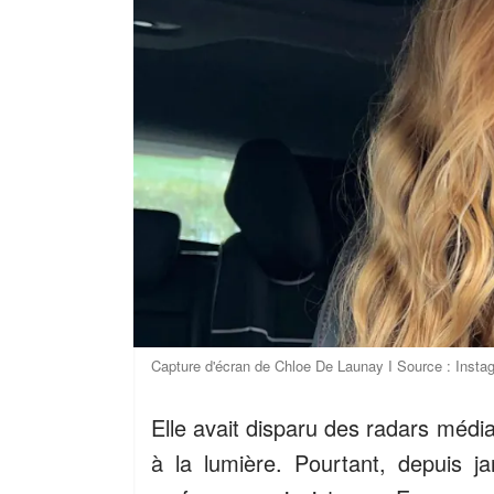
Capture d'écran de Chloe De Launay I Source : Insta
Elle avait disparu des radars médi
à la lumière. Pourtant, depuis 