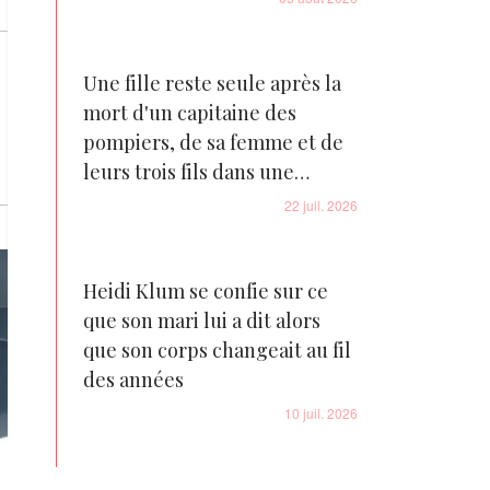
Une fille reste seule après la
mort d'un capitaine des
pompiers, de sa femme et de
leurs trois fils dans une
tragédie familiale déchirante
22 juil. 2026
Heidi Klum se confie sur ce
que son mari lui a dit alors
que son corps changeait au fil
des années
10 juil. 2026