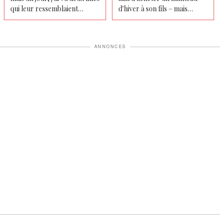
qui leur ressemblaient
d'hiver à son fils – mais
exactement dans une crèche
lorsqu'elle a fouillé dans la
avec une autre femme
poche, elle a failli s'évanouir
ANNONCES