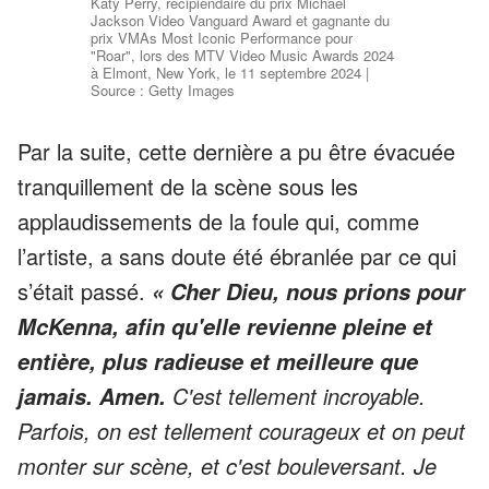
Katy Perry, récipiendaire du prix Michael
Jackson Video Vanguard Award et gagnante du
prix VMAs Most Iconic Performance pour
"Roar", lors des MTV Video Music Awards 2024
à Elmont, New York, le 11 septembre 2024 |
Source : Getty Images
Par la suite, cette dernière a pu être évacuée
tranquillement de la scène sous les
applaudissements de la foule qui, comme
l’artiste, a sans doute été ébranlée par ce qui
s’était passé.
« Cher Dieu, nous prions pour
McKenna, afin qu'elle revienne pleine et
entière, plus radieuse et meilleure que
C'est tellement incroyable.
jamais. Amen.
Parfois, on est tellement courageux et on peut
monter sur scène, et c'est bouleversant. Je