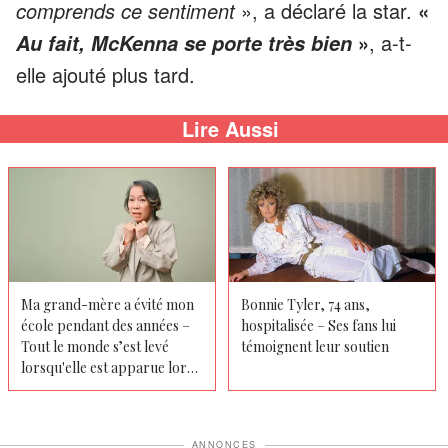
comprends ce sentiment
», a déclaré la star.
«
»
, a-t-
Au fait, McKenna se porte très bien
elle ajouté plus tard.
Lire Aussi
Ma grand-mère a évité mon
Bonnie Tyler, 74 ans,
école pendant des années –
hospitalisée – Ses fans lui
Tout le monde s’est levé
témoignent leur soutien
lorsqu'elle est apparue lors
de ma remise de diplôme
ANNONCES