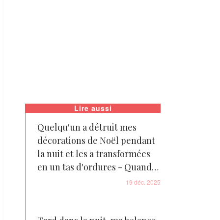
Lire aussi
Quelqu'un a détruit mes
décorations de Noël pendant
la nuit et les a transformées
en un tas d'ordures - Quand
j'ai découvert qui était le
19 déc. 2025
coupable, j'ai été choquée