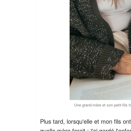
Une grand-mère et son petit-fils t
Plus tard, lorsqu'elle et mon fils o
quelle mère ferait : j'ai gardé l'en