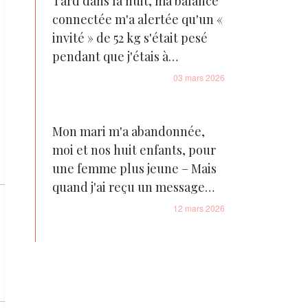
Tard dans la nuit, ma balance
connectée m'a alertée qu'un «
invité » de 52 kg s'était pesé
pendant que j'étais à
l'enterrement de vie de jeune
03 mars 2026
fille de ma meilleure amie - Je
me suis précipitée chez moi
pour confronter mon mari et
Mon mari m'a abandonnée,
je suis restée sans voix
moi et nos huit enfants, pour
une femme plus jeune – Mais
quand j'ai reçu un message
vocal de sa part à 2 heures du
12 mars 2026
matin, un mois plus tard, j'ai
compris que le karma l'avait
finalement rattrapé