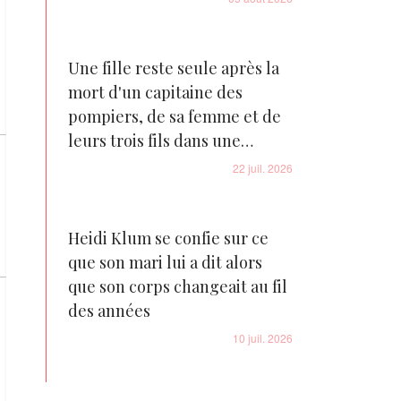
Une fille reste seule après la
mort d'un capitaine des
pompiers, de sa femme et de
leurs trois fils dans une
tragédie familiale déchirante
22 juil. 2026
Heidi Klum se confie sur ce
que son mari lui a dit alors
que son corps changeait au fil
des années
10 juil. 2026