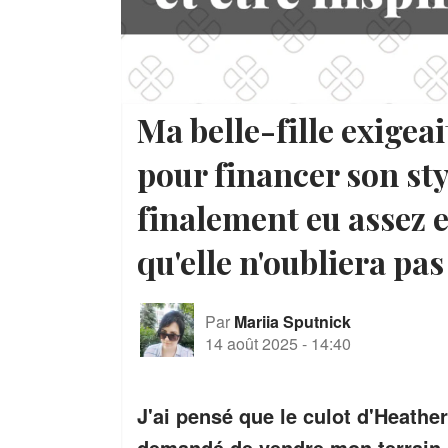
Ma belle-fille exigea
pour financer son styl
finalement eu assez e
qu'elle n'oubliera pas
Par
Mariia Sputnick
14 août 2025
-
14:40
J'ai pensé que le culot d'Heathe
demandé de vendre mon terrain p