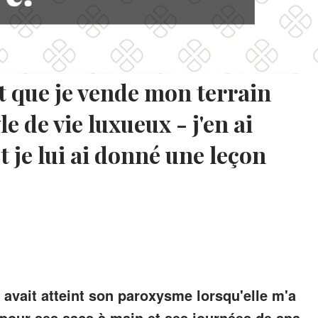
it que je vende mon terrain
e de vie luxueux - j'en ai
t je lui ai donné une leçon
r avait atteint son paroxysme lorsqu'elle m'a
our ses sacs à main et ses journées de spa.