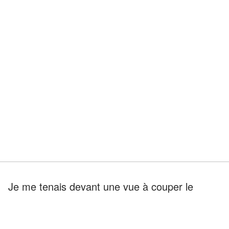
Je me tenais devant une vue à couper le
souffle, imaginant Lucas à mes côtés,
partageant l'expérience. J'ai acheté des cartes