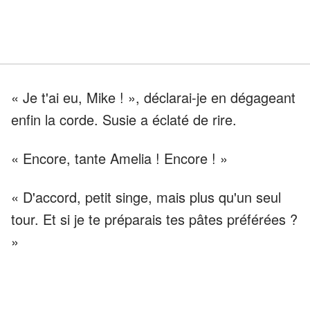
« Je t'ai eu, Mike ! », déclarai-je en dégageant
enfin la corde. Susie a éclaté de rire.
« Encore, tante Amelia ! Encore ! »
« D'accord, petit singe, mais plus qu'un seul
tour. Et si je te préparais tes pâtes préférées ?
»
« Soirée pâtes avec tante Amelia ? La
meilleure nuit que je n'ai jamais eu ! »