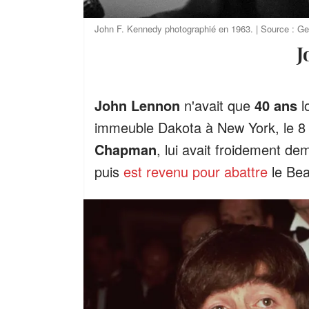
John F. Kennedy photographié en 1963. | Source : G
John Lennon
n'avait que
40 ans
l
immeuble Dakota à New York, le 
Chapman
, lui avait froidement d
puis
est revenu pour abattre
le Bea