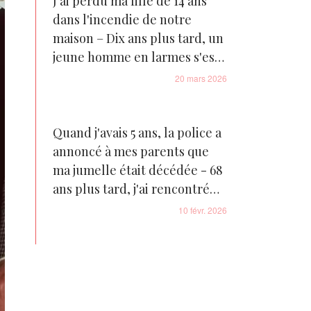
J'ai perdu ma fille de 14 ans
dans l'incendie de notre
maison – Dix ans plus tard, un
jeune homme en larmes s'est
présenté sur le pas de ma
20 mars 2026
porte avec une confession
bouleversante
Quand j'avais 5 ans, la police a
annoncé à mes parents que
ma jumelle était décédée - 68
ans plus tard, j'ai rencontré
une femme qui me
10 févr. 2026
ressemblait trait pour trait