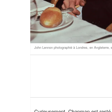
John Lennon photographié à Londres, en Angleterre, 
Curieusement, Chapman est resté su