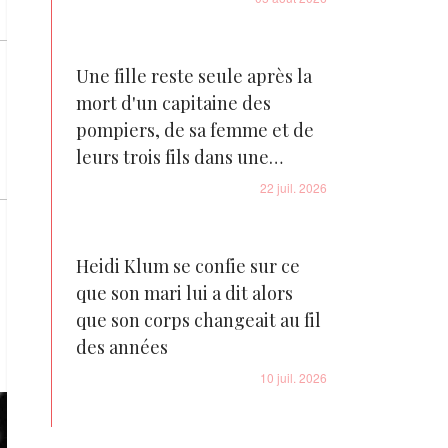
Une fille reste seule après la
mort d'un capitaine des
pompiers, de sa femme et de
leurs trois fils dans une
tragédie familiale déchirante
22 juil. 2026
Heidi Klum se confie sur ce
que son mari lui a dit alors
que son corps changeait au fil
des années
10 juil. 2026