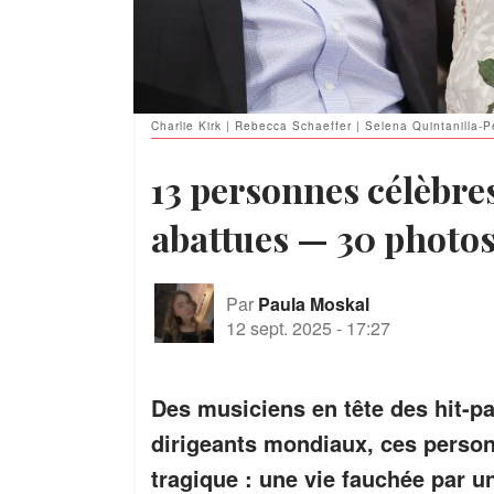
Charlie Kirk | Rebecca Schaeffer | Selena Quintanilla-P
13 personnes célèbre
abattues — 30 photo
Par
Paula Moskal
12 sept. 2025
-
17:27
Des musiciens en tête des hit-p
dirigeants mondiaux, ces person
tragique : une vie fauchée par un