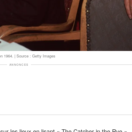
en 1964. | Source : Getty Images
ANNONCES
r les lieux en lisant « The Catcher in the Rye »