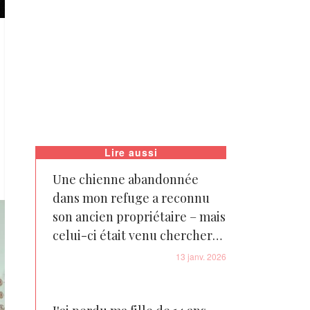
Lire aussi
Une chienne abandonnée
dans mon refuge a reconnu
son ancien propriétaire – mais
celui-ci était venu chercher
un nouveau chien, et je ne l'ai
13 janv. 2026
pas laissé partir avec