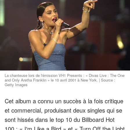
La chanteuse lors de l'émission VH1 Presents : « Divas Live : The One
and Only Aretha Franklin » le 10 avril 2001 à New York. | Source :
Getty Images
Cet album a connu un succès à la fois critique
et commercial, produisant deux singles qui se
sont hissés dans le top 10 du Billboard Hot
100 : « I'm Like a Bird » et « Turn Off the Light