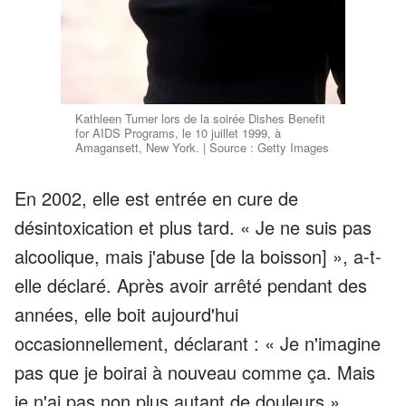
Kathleen Turner lors de la soirée Dishes Benefit
for AIDS Programs, le 10 juillet 1999, à
Amagansett, New York. | Source : Getty Images
En 2002, elle est entrée en cure de
désintoxication et plus tard. « Je ne suis pas
alcoolique, mais j'abuse [de la boisson] », a-t-
elle déclaré. Après avoir arrêté pendant des
années, elle boit aujourd'hui
occasionnellement, déclarant : « Je n'imagine
pas que je boirai à nouveau comme ça. Mais
je n'ai pas non plus autant de douleurs »