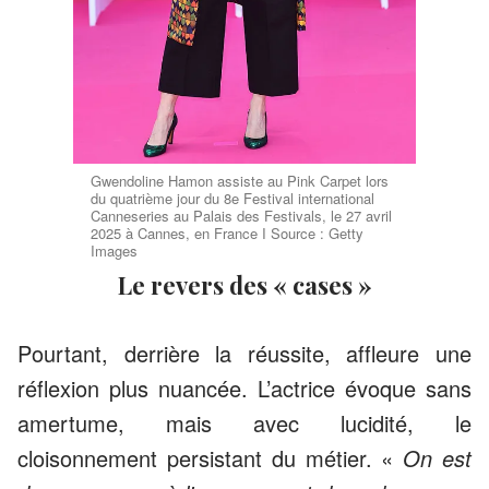
Gwendoline Hamon assiste au Pink Carpet lors
du quatrième jour du 8e Festival international
Canneseries au Palais des Festivals, le 27 avril
2025 à Cannes, en France I Source : Getty
Images
Le revers des « cases »
Pourtant, derrière la réussite, affleure une
réflexion plus nuancée. L’actrice évoque sans
amertume, mais avec lucidité, le
cloisonnement persistant du métier. «
On est