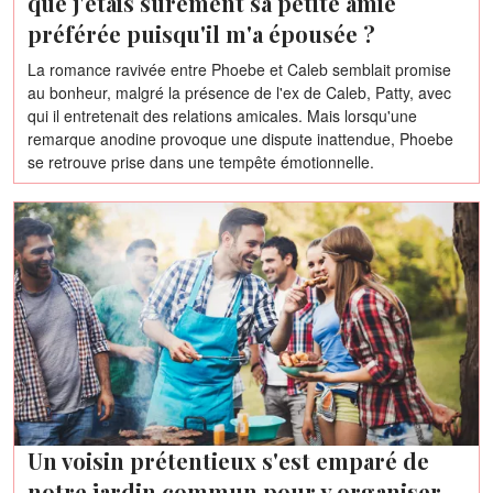
que j'étais sûrement sa petite amie
préférée puisqu'il m'a épousée ?
La romance ravivée entre Phoebe et Caleb semblait promise
au bonheur, malgré la présence de l'ex de Caleb, Patty, avec
qui il entretenait des relations amicales. Mais lorsqu'une
remarque anodine provoque une dispute inattendue, Phoebe
se retrouve prise dans une tempête émotionnelle.
Un voisin prétentieux s'est emparé de
notre jardin commun pour y organiser