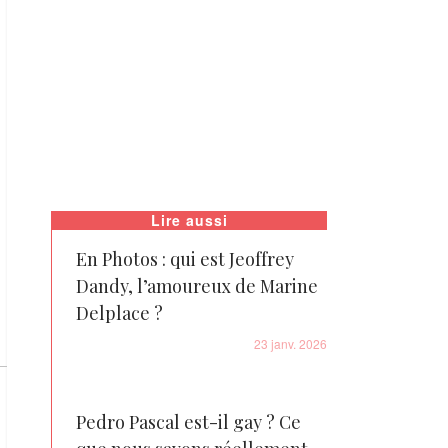
Lire aussi
En Photos : qui est Jeoffrey
Dandy, l’amoureux de Marine
Delplace ?
23 janv. 2026
Pedro Pascal est-il gay ? Ce