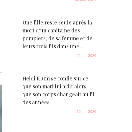
Une fille reste seule après la
mort d'un capitaine des
pompiers, de sa femme et de
leurs trois fils dans une
tragédie familiale déchirante
22 juil. 2026
Heidi Klum se confie sur ce
que son mari lui a dit alors
que son corps changeait au fil
des années
10 juil. 2026