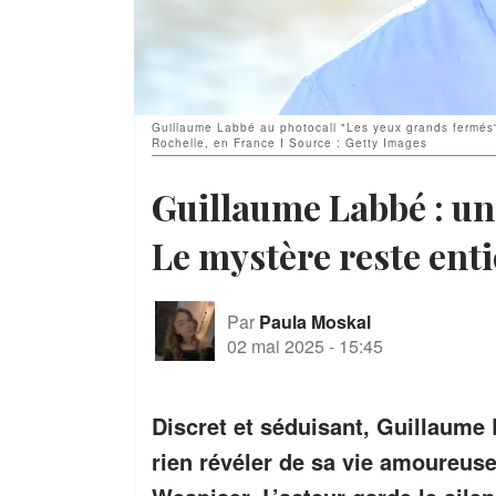
Guillaume Labbé au photocall "Les yeux grands fermés" 
Rochelle, en France I Source : Getty Images
Guillaume Labbé : un
Le mystère reste ent
Par
Paula Moskal
02 mai 2025
-
15:45
Discret et séduisant, Guillaume
rien révéler de sa vie amoureus