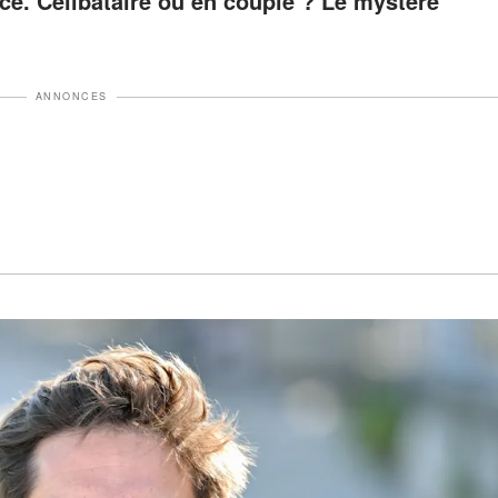
nce. Célibataire ou en couple ? Le mystère
ANNONCES