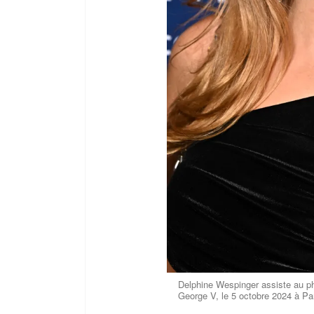
Delphine Wespinger assiste au ph
George V, le 5 octobre 2024 à Pa