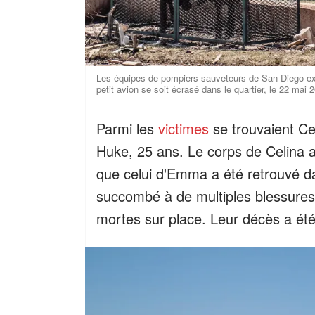
Les équipes de pompiers-sauveteurs de San Diego e
petit avion se soit écrasé dans le quartier, le 22 mai
Parmi les
victimes
se trouvaient C
Huke, 25 ans. Le corps de Celina a
que celui d'Emma a été retrouvé d
succombé à de multiples blessures 
mortes sur place. Leur décès a été