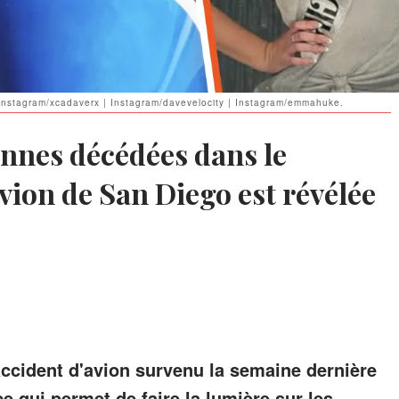
 Instagram/xcadaverx | Instagram/davevelocity | Instagram/emmahuke.
onnes décédées dans le
vion de San Diego est révélée
accident d'avion survenu la semaine dernière
ce qui permet de faire la lumière sur les