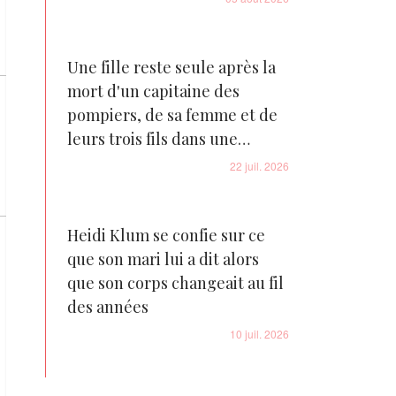
Une fille reste seule après la
mort d'un capitaine des
pompiers, de sa femme et de
leurs trois fils dans une
tragédie familiale déchirante
22 juil. 2026
Heidi Klum se confie sur ce
que son mari lui a dit alors
que son corps changeait au fil
des années
10 juil. 2026