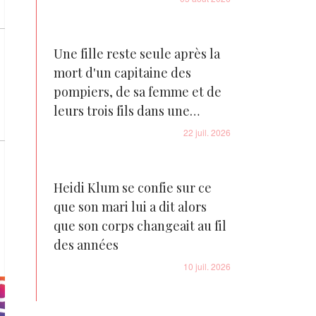
Une fille reste seule après la
mort d'un capitaine des
pompiers, de sa femme et de
leurs trois fils dans une
tragédie familiale déchirante
22 juil. 2026
Heidi Klum se confie sur ce
que son mari lui a dit alors
que son corps changeait au fil
des années
10 juil. 2026