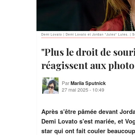
Demi Lovato | Demi Lovato et Jordan "Jutes" Lutes. | S
"Plus le droit de sour
réagissent aux photo
Par
Mariia Sputnick
27 mai 2025
-
10:49
Après s'être pâmée devant Jorda
Demi Lovato s'est mariée, et Vo
star qui ont fait couler beaucoup