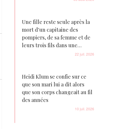
Une fille reste seule après la
mort d'un capitaine des
pompiers, de sa femme et de
leurs trois fils dans une
tragédie familiale déchirante
22 juil. 2026
Heidi Klum se confie sur ce
que son mari lui a dit alors
que son corps changeait au fil
des années
10 juil. 2026