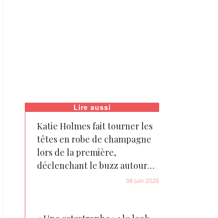
Lire aussi
Katie Holmes fait tourner les
têtes en robe de champagne
lors de la première,
déclenchant le buzz autour
d'un moment doux avec son
08 juin 2026
ex - Photos