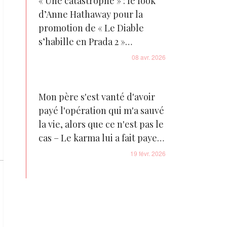
« Une catastrophe » : le look
d’Anne Hathaway pour la
promotion de « Le Diable
s’habille en Prada 2 »
déclenche une vague de
08 avr. 2026
critiques
Mon père s'est vanté d'avoir
payé l'opération qui m'a sauvé
la vie, alors que ce n'est pas le
cas – Le karma lui a fait payer
le triple
19 févr. 2026