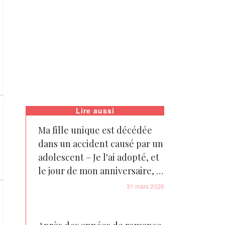
Lire aussi
Ma fille unique est décédée
dans un accident causé par un
adolescent – Je l'ai adopté, et
le jour de mon anniversaire, il
m'a révélé la vérité qu'il avait
31 mars 2026
cachée pendant des années