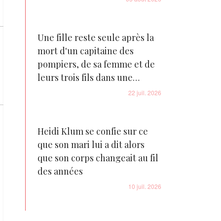
Une fille reste seule après la
mort d'un capitaine des
pompiers, de sa femme et de
leurs trois fils dans une
tragédie familiale déchirante
22 juil. 2026
Heidi Klum se confie sur ce
que son mari lui a dit alors
que son corps changeait au fil
des années
10 juil. 2026