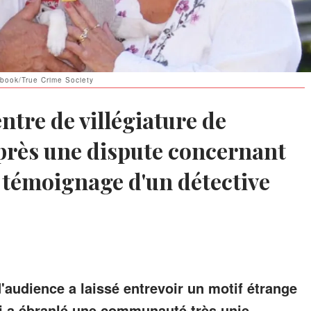
ebook/True Crime Society
ntre de villégiature de
après une dispute concernant
e témoignage d'un détective
d'audience a laissé entrevoir un motif étrange
ui a ébranlé une communauté très unie.