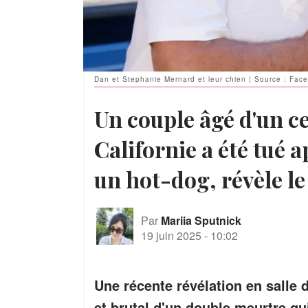
Dan et Stephanie Mernard et leur chien | Source : Fac
Un couple âgé d'un ce
Californie a été tué 
un hot-dog, révèle l
Par
Mariia Sputnick
19 juin 2025
-
10:02
Une récente révélation en salle 
et brutal d'un double meurtre q