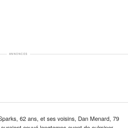
ANNONCES
parks, 62 ans, et ses voisins, Dan Menard, 79
 auraient couvé longtemps avant de culminer