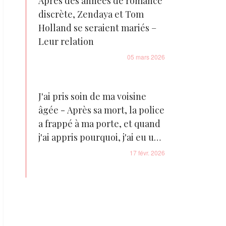
Après des années de romance
discrète, Zendaya et Tom
Holland se seraient mariés –
Leur relation
05 mars 2026
J'ai pris soin de ma voisine
âgée - Après sa mort, la police
a frappé à ma porte, et quand
j'ai appris pourquoi, j'ai eu un
choc
17 févr. 2026