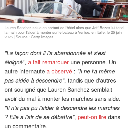
Lauren Sanchez salue en sortant de l'hôtel alors que Jeff Bezos lui tend
la main pour l'aider à monter sur le bateau à Venise, en Italie, le 25 juin
2025 | Source : Getty Images
"La façon dont il l'a abandonnée et s'est
éloigné
",
a fait remarquer
une personne. Un
autre internaute
a observé
:
"Il ne l'a même
pas aidée à descendre"
, tandis que d'autres
ont souligné que Lauren Sanchez semblait
avoir du mal à monter les marches sans aide.
"Il n'a pas pu l'aider à descendre les marches
? Elle a l'air de se débattre"
,
peut-on lire
dans
un commentaire.