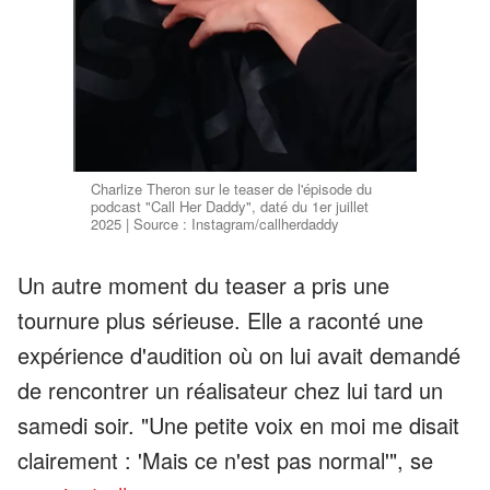
Charlize Theron sur le teaser de l'épisode du
podcast "Call Her Daddy", daté du 1er juillet
2025 | Source : Instagram/callherdaddy
Un autre moment du teaser a pris une
tournure plus sérieuse. Elle a raconté une
expérience d'audition où on lui avait demandé
de rencontrer un réalisateur chez lui tard un
samedi soir. "Une petite voix en moi me disait
clairement : 'Mais ce n'est pas normal'", se