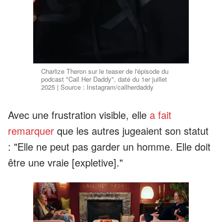
Charlize Theron sur le teaser de l'épisode du
podcast "Call Her Daddy", daté du 1er juillet
2025 | Source : Instagram/callherdaddy
Avec une frustration visible, elle
a fait
remarquer
que les autres jugeaient son statut
: "Elle ne peut pas garder un homme. Elle doit
être une vraie [expletive]."