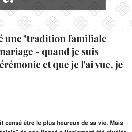
 une "tradition familiale
mariage - quand je suis
érémonie et que je l'ai vue, je
t censé être le plus heureux de sa vie. Mais
péciale" de son fiancé a finalement été révélée