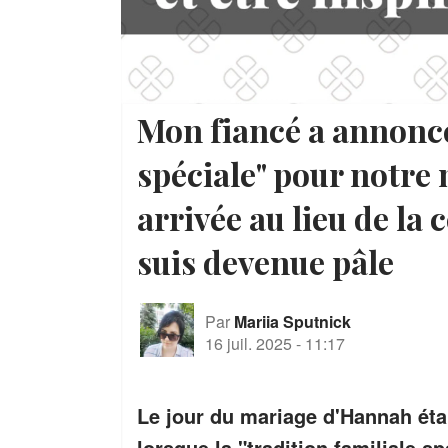
Mon fiancé a annoncé
spéciale" pour notre 
arrivée au lieu de la c
suis devenue pâle
Par
Mariia Sputnick
16 juil. 2025
-
11:17
Le jour du mariage d'Hannah étai
lorsque la "tradition familiale s