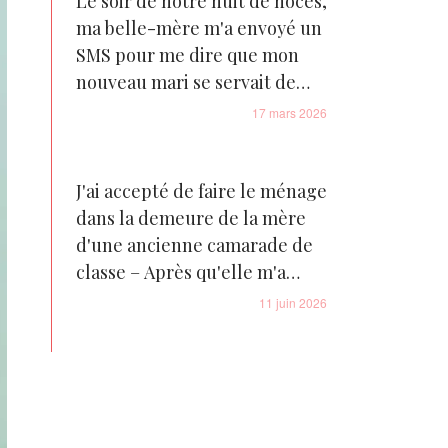
infirmière m'a chuchoté : « Il
Le soir de notre nuit de noces,
vous ment… Regardez sous
ma belle-mère m'a envoyé un
son matelas »
SMS pour me dire que mon
nouveau mari se servait de
moi – Ce que j'ai trouvé dans
17 mars 2026
sa housse à vêtements m'a
glacé le sang
J'ai accepté de faire le ménage
dans la demeure de la mère
d'une ancienne camarade de
classe – Après qu'elle m'a
accusée d'avoir volé son
11 juin 2026
collier, j'ai trouvé la note
qu'elle avait cachée dans mon
tablier