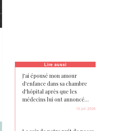
Lire aussi
J'ai épousé mon amour
d'enfance dans sa chambre
d'hôpital après que les
médecins lui ont annoncé
qu'il ne lui restait que
10 juil. 2026
quelques mois à vivre – Juste
après avoir dit « oui », une