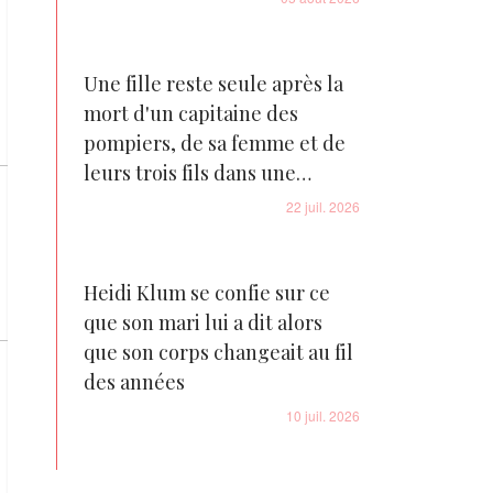
Une fille reste seule après la
mort d'un capitaine des
pompiers, de sa femme et de
leurs trois fils dans une
tragédie familiale déchirante
22 juil. 2026
Heidi Klum se confie sur ce
que son mari lui a dit alors
que son corps changeait au fil
des années
10 juil. 2026