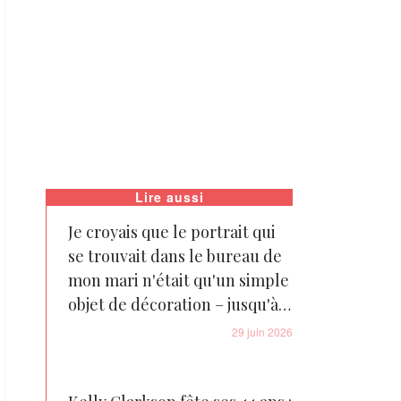
Lire aussi
Je croyais que le portrait qui
se trouvait dans le bureau de
mon mari n'était qu'un simple
objet de décoration – jusqu'à
ce que je rencontre la femme
29 juin 2026
qui y figurait