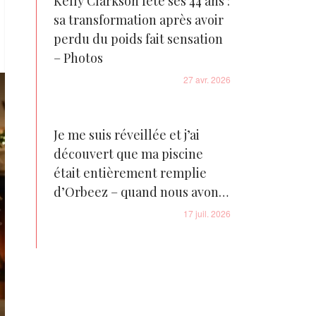
Kelly Clarkson fête ses 44 ans :
sa transformation après avoir
perdu du poids fait sensation
– Photos
27 avr. 2026
Je me suis réveillée et j’ai
découvert que ma piscine
était entièrement remplie
d’Orbeez – quand nous avons
enfin découvert ce qui se
17 juil. 2026
cachait au fond, des voitures
de police ont commencé à
arriver chez nous en quelques
minutes