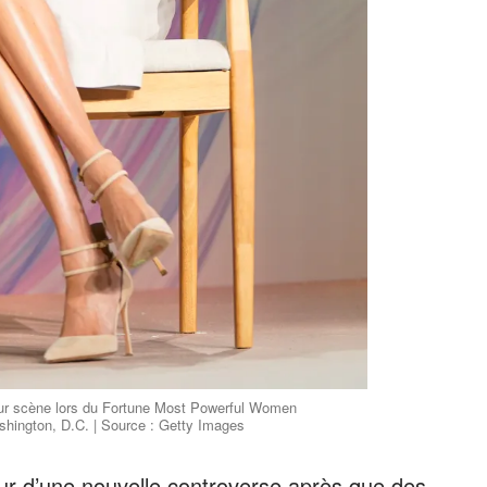
r scène lors du Fortune Most Powerful Women
shington, D.C. | Source : Getty Images
r d’une nouvelle controverse après que des