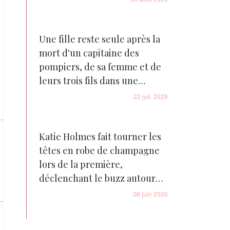
Une fille reste seule après la
mort d'un capitaine des
pompiers, de sa femme et de
leurs trois fils dans une
tragédie familiale déchirante
22 juil. 2026
Katie Holmes fait tourner les
têtes en robe de champagne
lors de la première,
déclenchant le buzz autour
d'un moment doux avec son
08 juin 2026
ex - Photos