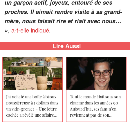
un garçon actif, joyeux, entouré de ses
proches. Il aimait rendre visite à sa grand-
mère, nous faisait rire et riait avec nous…
,
a-t-elle indiqué
.
»
Lire Aussi
J'ai acheté une boîte à bijoux
Tout le monde était sous son
poussiéreuse à 5 dollars dans
charme dans les années 90 –
un vide-grenier – Une lettre
Aujourd’hui, ses fans n’en
cachée a révélé une affaire
reviennent pas de son
privée liée à ma famille
changement physique