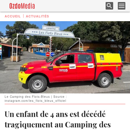
ACCUEIL
ACTUALITÉS
Le Camping des Flots-Bleus | Source :
instagram.com/les_flots_bleus_officiel
Un enfant de 4 ans est décédé
tragiquement au Camping des