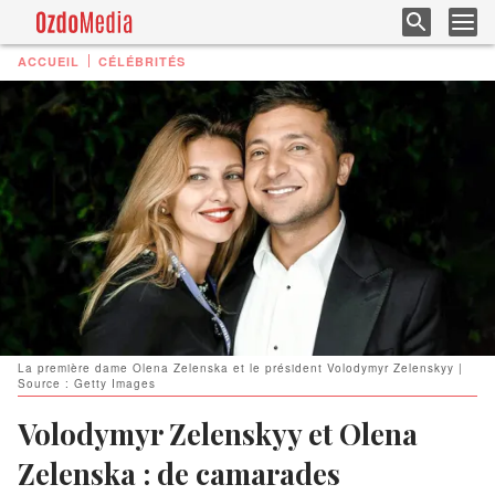
ACCUEIL
CÉLÉBRITÉS
La première dame Olena Zelenska et le président Volodymyr Zelenskyy |
Source : Getty Images
Volodymyr Zelenskyy et Olena
Zelenska : de camarades