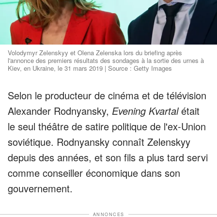
Volodymyr Zelenskyy et Olena Zelenska lors du briefing après
l'annonce des premiers résultats des sondages à la sortie des urnes à
Kiev, en Ukraine, le 31 mars 2019 | Source : Getty Images
Selon le producteur de cinéma et de télévision
Alexander Rodnyansky,
Evening Kvartal
était
le seul théâtre de satire politique de l'ex-Union
soviétique. Rodnyansky connaît Zelenskyy
depuis des années, et son fils a plus tard servi
comme conseiller économique dans son
gouvernement.
ANNONCES