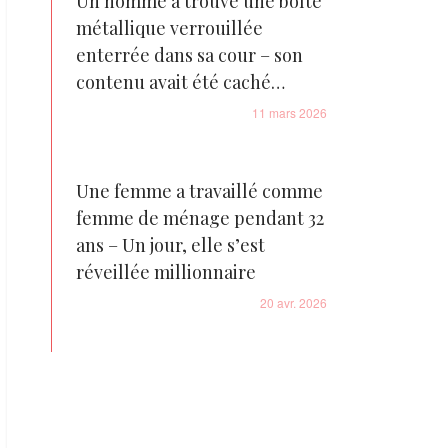
Un homme a trouvé une boîte
métallique verrouillée
enterrée dans sa cour – son
contenu avait été caché
pendant 98 ans
11 mars 2026
Une femme a travaillé comme
femme de ménage pendant 32
ans – Un jour, elle s’est
réveillée millionnaire
20 avr. 2026