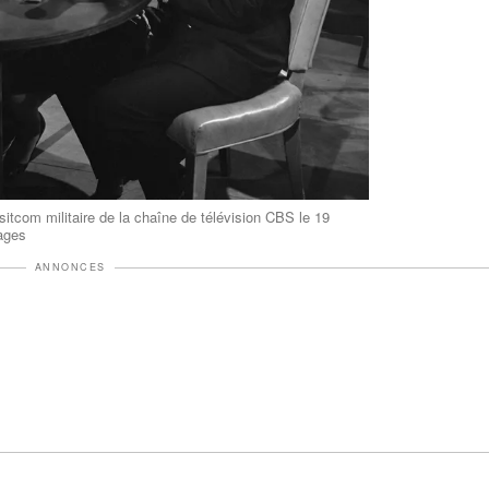
itcom militaire de la chaîne de télévision CBS le 19
mages
ANNONCES