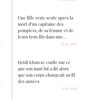
Une fille reste seule après la
mort d'un capitaine des
pompiers, de sa femme et de
leurs trois fils dans une
tragédie familiale déchirante
22 juil. 2026
Heidi Klum se confie sur ce
que son mari lui a dit alors
que son corps changeait au fil
des années
10 juil. 2026