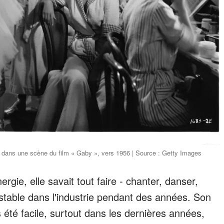
s dans une scène du film « Gaby », vers 1956 | Source : Getty Images
ie, elle savait tout faire - chanter, danser,
 stable dans l'industrie pendant des années. Son
 été facile, surtout dans les dernières années,