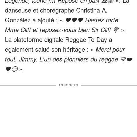
Légende, icône !!!! Repose en paix 🙏🏼
». La
danseuse et chorégraphe Christina A.
González a ajouté : «
🖤🖤🖤 Restez forte
Mme Cliff et reposez-vous bien Sir Cliff 💐
».
La plateforme digitale Reggae To Day a
également salué son héritage : «
Merci pour
tout, Jimmy. L'un des pionniers du reggae 💚❤️
🖤😢
».
ANNONCES