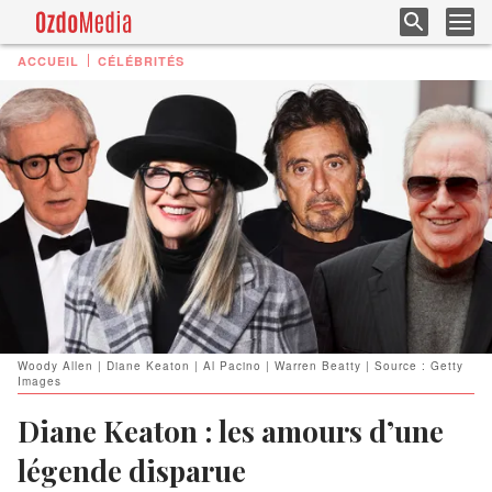
ACCUEIL
CÉLÉBRITÉS
Woody Allen | Diane Keaton | Al Pacino | Warren Beatty | Source : Getty
Images
Diane Keaton : les amours d’une
légende disparue