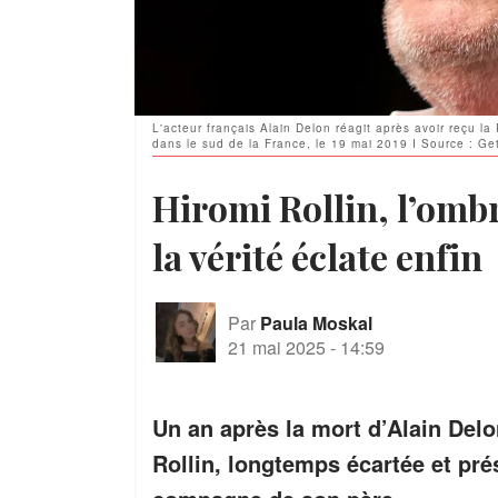
L'acteur français Alain Delon réagit après avoir reçu l
dans le sud de la France, le 19 mai 2019 I Source : Ge
Hiromi Rollin, l’omb
la vérité éclate enfin
Par
Paula Moskal
21 mai 2025
-
14:59
Un an après la mort d’Alain Delo
Rollin, longtemps écartée et pré