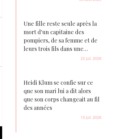
Une fille reste seule après la
mort d'un capitaine des
pompiers, de sa femme et de
leurs trois fils dans une
tragédie familiale déchirante
22 juil. 2026
Heidi Klum se confie sur ce
que son mari lui a dit alors
que son corps changeait au fil
des années
10 juil. 2026