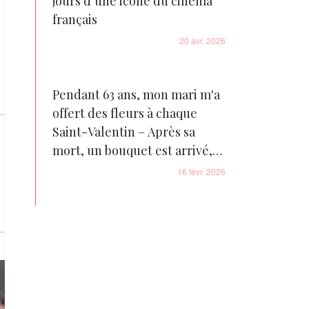
jours d’une icône du cinéma
français
20 avr. 2026
Pendant 63 ans, mon mari m'a
offert des fleurs à chaque
Saint-Valentin – Après sa
mort, un bouquet est arrivé,
accompagné des clés d'un
16 févr. 2026
appartement qui renfermait
son secret