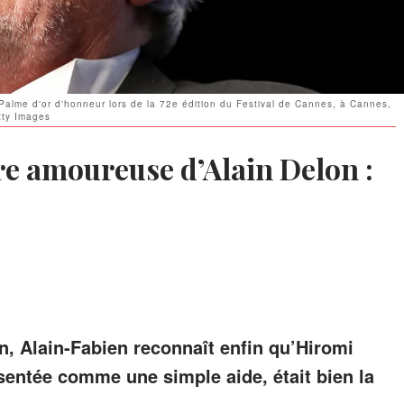
a Palme d'or d'honneur lors de la 72e édition du Festival de Cannes, à Cannes,
tty Images
re amoureuse d’Alain Delon :
n, Alain-Fabien reconnaît enfin qu’Hiromi
sentée comme une simple aide, était bien la