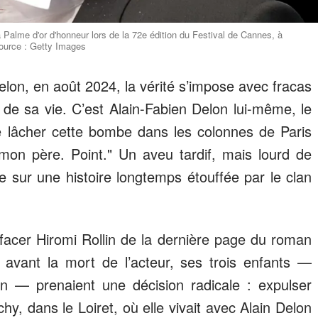
la Palme d'or d'honneur lors de la 72e édition du Festival de Cannes, à
Source : Getty Images
Delon, en août 2024, la vérité s’impose avec fracas
e de sa vie. C’est Alain-Fabien Delon lui-même, le
de lâcher cette bombe dans les colonnes de Paris
mon père. Point." Un aveu tardif, mais lourd de
le sur une histoire longtemps étouffée par le clan
effacer Hiromi Rollin de la dernière page du roman
n avant la mort de l’acteur, ses trois enfants —
n — prenaient une décision radicale : expulser
y, dans le Loiret, où elle vivait avec Alain Delon