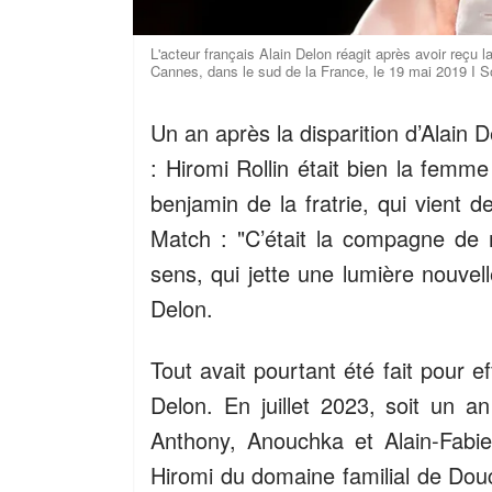
L'acteur français Alain Delon réagit après avoir reçu 
Cannes, dans le sud de la France, le 19 mai 2019 I 
Un an après la disparition d’Alain 
: Hiromi Rollin était bien la femm
benjamin de la fratrie, qui vient 
Match : "C’était la compagne de 
sens, qui jette une lumière nouvel
Delon.
Tout avait pourtant été fait pour 
Delon. En juillet 2023, soit un a
Anthony, Anouchka et Alain-Fabie
Hiromi du domaine familial de Douch