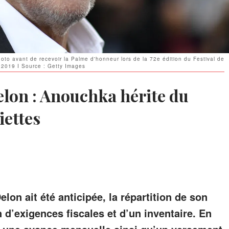
oto avant de recevoir la Palme d'honneur lors de la 72e édition du Festival de
 2019 I Source : Getty Images
elon : Anouchka hérite du
iettes
lon ait été anticipée, la répartition de son
 d’exigences fiscales et d’un inventaire. En