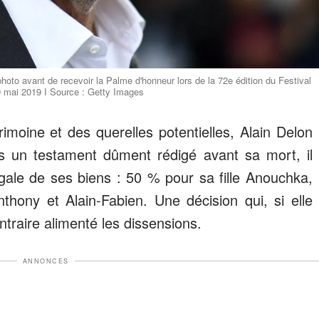
hoto avant de recevoir la Palme d'honneur lors de la 72e édition du Festival
9 mai 2019 I Source : Getty Images
imoine et des querelles potentielles, Alain Delon
ns un testament dûment rédigé avant sa mort, il
égale de ses biens : 50 % pour sa fille Anouchka,
hony et Alain-Fabien. Une décision qui, si elle
ontraire alimenté les dissensions.
ANNONCES