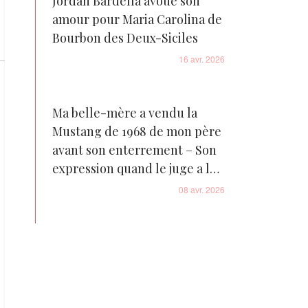
Jordan Bardella avoue son
amour pour Maria Carolina de
Bourbon des Deux-Siciles
16 avr. 2026
Ma belle-mère a vendu la
Mustang de 1968 de mon père
avant son enterrement – Son
expression quand le juge a lu
l'avenant final était
08 avr. 2026
inestimable