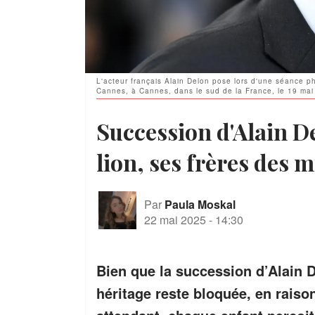
L'acteur français Alain Delon pose lors d'une séance ph
Cannes, à Cannes, dans le sud de la France, le 19 mai
Succession d'Alain D
lion, ses frères des m
Par
Paula Moskal
22 mai 2025
-
14:30
Bien que la succession d’Alain De
héritage reste bloquée, en raison