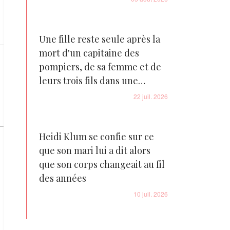
Une fille reste seule après la
mort d'un capitaine des
pompiers, de sa femme et de
leurs trois fils dans une
tragédie familiale déchirante
22 juil. 2026
Heidi Klum se confie sur ce
que son mari lui a dit alors
que son corps changeait au fil
des années
10 juil. 2026