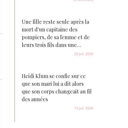
Une fille reste seule après la
mort d'un capitaine des
pompiers, de sa femme et de
leurs trois fils dans une
tragédie familiale déchirante
22 juil. 2026
Heidi Klum se confie sur ce
que son mari lui a dit alors
que son corps changeait au fil
des années
10 juil. 2026