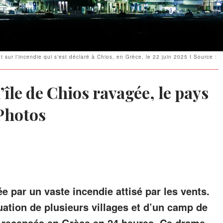
 sur l'incendie qui s'est déclaré à Chios, en Grèce, le 22 juin 2025 I Source :
’île de Chios ravagée, le pays
Photos
e par un vaste incendie attisé par les vents.
ation de plusieurs villages et d’un camp de
té recensés en Grèce en 24 heures. Ce drame