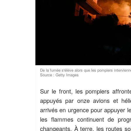
De la fumée s'élève alors que les pompiers intervienne
Source : Getty Images
Sur le front, les pompiers affront
appuyés par onze avions et héli
arrivés en urgence pour appuyer les
les flammes continuent de progr
changeants. À terre, les routes s