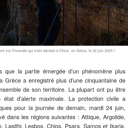
nt sur l'incendie qui s'est déclaré à Chios, en Grèce, le 22 juin 2025 I
fois que la partie émergée d’un phénomène plus
la Grèce a enregistré plus d’une cinquantaine de
nsemble de son territoire. La plupart ont pu être
 état d’alerte maximale. La protection civile a
isques pour la journée de demain, mardi 24 juin,
é dans les régions suivantes : Attique, Argolide,
n, Lasithi, Lesbos, Chios, Psara, Samos et Ikaria.