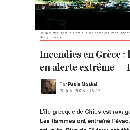
De la fumée s'élève alors que les pompiers interviennent
Getty Images
Incendies en Grèce : l
en alerte extrême — 
Par
Paula Moskal
23 juin 2025
-
16:47
L’île grecque de Chios est ravagé
Les flammes ont entraîné l’évacu
réfugiés. Plus de 50 feux ont é