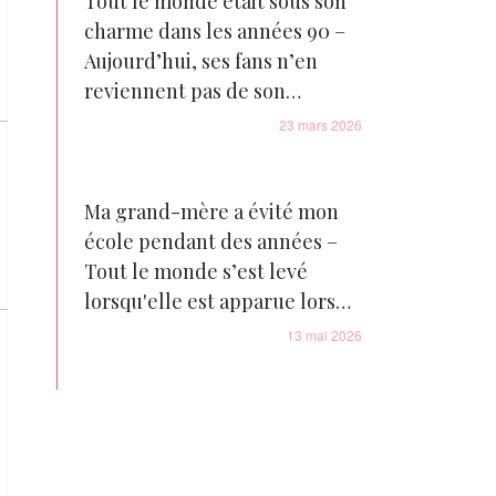
Tout le monde était sous son
charme dans les années 90 –
Aujourd’hui, ses fans n’en
reviennent pas de son
changement physique
23 mars 2026
Ma grand-mère a évité mon
école pendant des années –
Tout le monde s’est levé
lorsqu'elle est apparue lors
de ma remise de diplôme
13 mai 2026