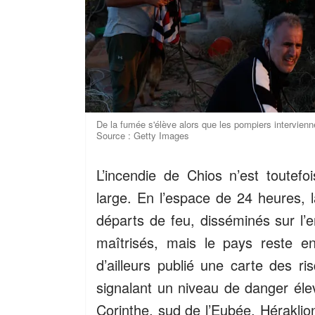
De la fumée s'élève alors que les pompiers intervienne
Source : Getty Images
L’incendie de Chios n’est toute
large. En l’espace de 24 heures, 
départs de feu, disséminés sur l’e
maîtrisés, mais le pays reste en
d’ailleurs publié une carte des r
signalant un niveau de danger élev
Corinthe, sud de l’Eubée, Héraklio