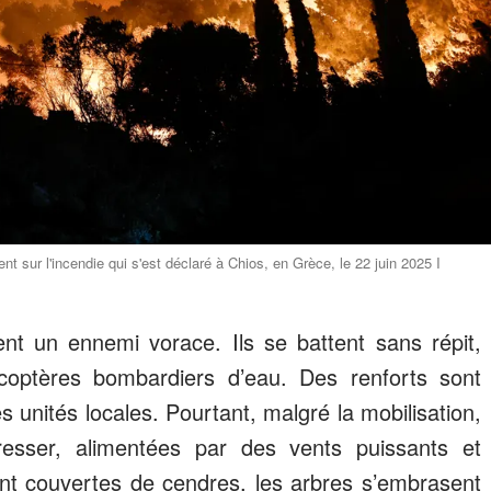
nt sur l'incendie qui s'est déclaré à Chios, en Grèce, le 22 juin 2025 I
ent un ennemi vorace. Ils se battent sans répit,
coptères bombardiers d’eau. Des renforts sont
 unités locales. Pourtant, malgré la mobilisation,
esser, alimentées par des vents puissants et
ont couvertes de cendres, les arbres s’embrasent