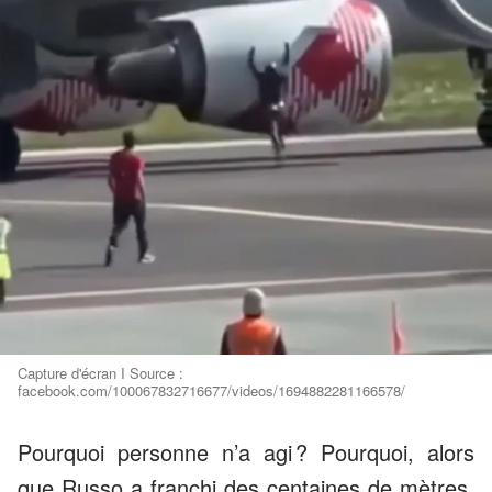
Capture d'écran I Source :
facebook.com/100067832716677/videos/1694882281166578/
Pourquoi personne n’a agi ? Pourquoi, alors
que Russo a franchi des centaines de mètres,