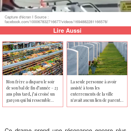
Capture d'écran I Source :
facebook.com/100067832716677/videos/1694882281166578/
Lire Aussi
Mon frère a disparu le soir
La seule personne à avoir
de son bal de fin d’année – 23
assisté à tous les
ans plus tard, j’ai croisé un
enterrements de la ville
garçon qui lui ressemble
n'avait aucun lien de parenté
beaucoup à près de 5 000
avec qui que ce soit
km de chez moi
Ce drame prend une résonance encore plus