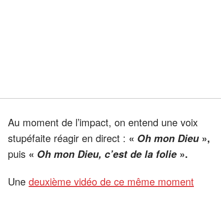
Au moment de l’impact, on entend une voix
stupéfaite réagir en direct :
«
»,
Oh mon Dieu
puis
«
».
Oh mon Dieu, c’est de la folie
Une
deuxième vidéo de ce même moment
choquant
ne fait qu'accentuer le sentiment
d'incrédulité. C'est le genre d'images qui vous