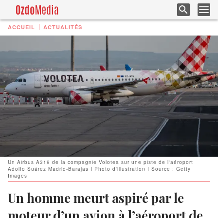
ACCUEIL
ACTUALITÉS
Un Airbus A319 de la compagnie Volotea sur une piste de l'aéroport
Adolfo Suárez Madrid-Barajas I Photo d'illustration I Source : Getty
Images
Un homme meurt aspiré par le
moteur d’un avion à l’aéroport de