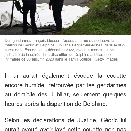
Des gendarmes français bloquent l'accès à la rue où se trouve la
maison de Cédric et Delphine Jubillar à Cagnac-les-Mines, dans le sud-
ouest de la France, le 13 décembre 2022, avant la reconstitution
judiciaire de la soirée de la disparition de Delphine Jubillar, une
infirmière de 33 ans, fin 2020 dans le Tarn I Source : Getty Images
Il lui aurait également évoqué la couette
encore humide, retrouvée par les gendarmes
au domicile des Jubillar, seulement quelques
heures après la disparition de Delphine.
Selon les déclarations de Justine, Cédric lui
aurait avoué avoir lavé cette couette non pas