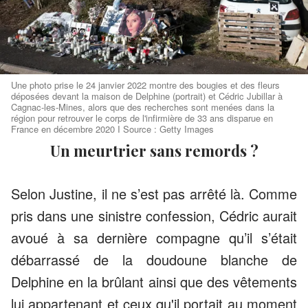
Une photo prise le 24 janvier 2022 montre des bougies et des fleurs
déposées devant la maison de Delphine (portrait) et Cédric Jubillar à
Cagnac-les-Mines, alors que des recherches sont menées dans la
région pour retrouver le corps de l'infirmière de 33 ans disparue en
France en décembre 2020 I Source : Getty Images
Un meurtrier sans remords ?
Selon Justine, il ne s’est pas arrêté là. Comme
pris dans une sinistre confession, Cédric aurait
avoué à sa dernière compagne qu’il s’était
débarrassé de la doudoune blanche de
Delphine en la brûlant ainsi que des vêtements
lui appartenant et ceux qu'il portait au moment