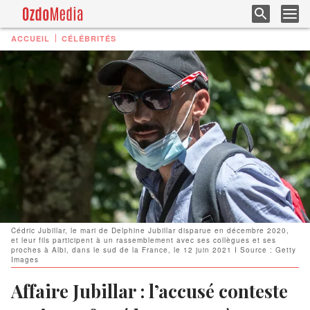
ACCUEIL
CÉLÉBRITÉS
Cédric Jubillar, le mari de Delphine Jubillar disparue en décembre 2020,
et leur fils participent à un rassemblement avec ses collègues et ses
proches à Albi, dans le sud de la France, le 12 juin 2021 I Source : Getty
Images
Affaire Jubillar : l’accusé conteste