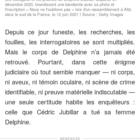
décembre 2020, brandissent une banderole avec sa photo et
l'inscription « Nous ne t'oublions pas » lors d'un rassemblement à Albi,
dans le sud de la France, le 12 juin 2021 I Source : Getty Images
Depuis ce jour funeste, les recherches, les
fouilles, les interrogatoires se sont multipliés.
Mais le corps de Delphine n’a jamais été
retrouvé. Pourtant, dans cette énigme
judiciaire où tout semble manquer — ni corps,
ni aveux, ni témoin oculaire, ni scène de crime
identifiable, ni preuve matérielle indiscutable —
une seule certitude habite les enquêteurs :
celle que Cédric Jubillar a tué sa femme
Delphine.
ANNONCES