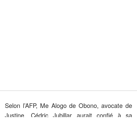
Selon l’AFP, Me Alogo de Obono, avocate de
Justine, Cédric Jubillar aurait confié à sa
cliente avoir brûlé le corps de Delphine, dans
une ferme reculée, dissimulée quelque part