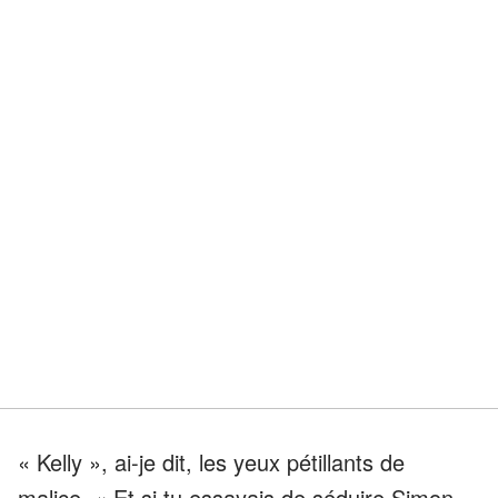
« Kelly », ai-je dit, les yeux pétillants de
malice, « Et si tu essayais de séduire Simon