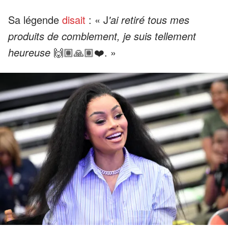
Sa légende
disait
: « J
'ai retiré tous mes
produits de comblement, je suis tellement
heureuse
🙌🏽🙏🏽❤️. »