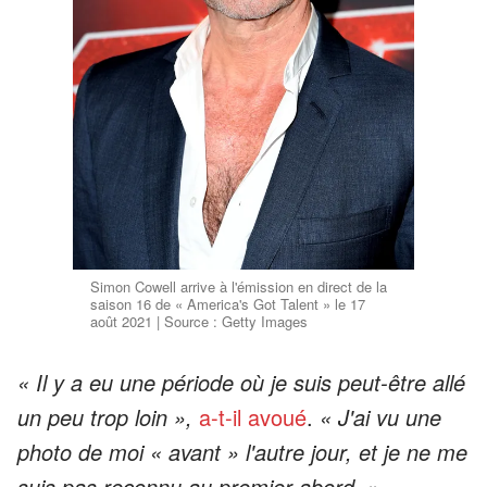
Simon Cowell arrive à l'émission en direct de la
saison 16 de « America's Got Talent » le 17
août 2021 | Source : Getty Images
« Il y a eu une période où je suis peut-être allé
un peu trop loin »,
a-t-il avoué
.
« J'ai vu une
photo de moi « avant » l'autre jour, et je ne me
suis pas reconnu au premier abord. »