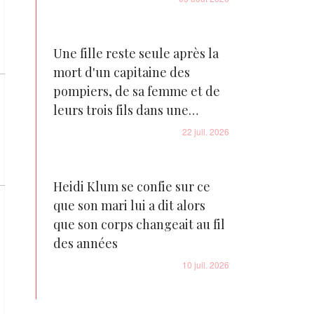
Une fille reste seule après la
mort d'un capitaine des
pompiers, de sa femme et de
leurs trois fils dans une
tragédie familiale déchirante
22 juil. 2026
Heidi Klum se confie sur ce
que son mari lui a dit alors
que son corps changeait au fil
des années
10 juil. 2026