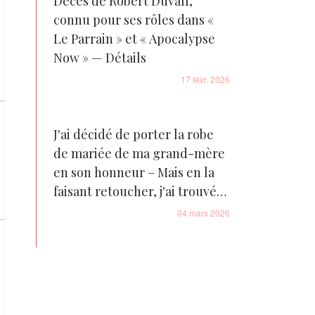
Décès de Robert Duvall,
connu pour ses rôles dans «
Le Parrain » et « Apocalypse
Now » — Détails
17 févr. 2026
J'ai décidé de porter la robe
de mariée de ma grand-mère
en son honneur – Mais en la
faisant retoucher, j'ai trouvé
une lettre cachée qui m'a
04 mars 2026
révélé la vérité sur mes
parents