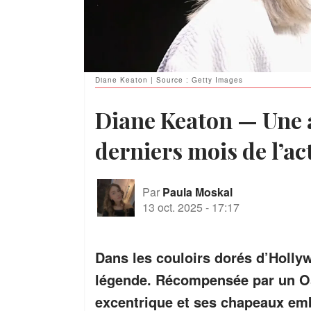
Diane Keaton | Source : Getty Images
Diane Keaton — Une 
derniers mois de l’ac
Par
Paula Moskal
13 oct. 2025
-
17:17
Dans les couloirs dorés d’Holly
légende. Récompensée par un O
excentrique et ses chapeaux emb