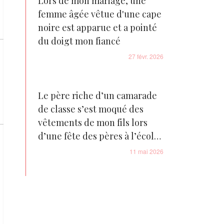
Lors de mon mariage, une
femme âgée vêtue d'une cape
noire est apparue et a pointé
du doigt mon fiancé
27 févr. 2026
Le père riche d’un camarade
de classe s’est moqué des
vêtements de mon fils lors
d’une fête des pères à l’école
– le karma l’a frappé fort
11 mai 2026