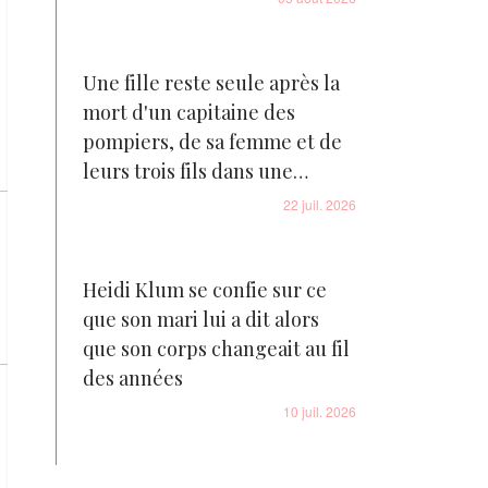
Une fille reste seule après la
mort d'un capitaine des
pompiers, de sa femme et de
leurs trois fils dans une
tragédie familiale déchirante
22 juil. 2026
Heidi Klum se confie sur ce
que son mari lui a dit alors
que son corps changeait au fil
des années
10 juil. 2026