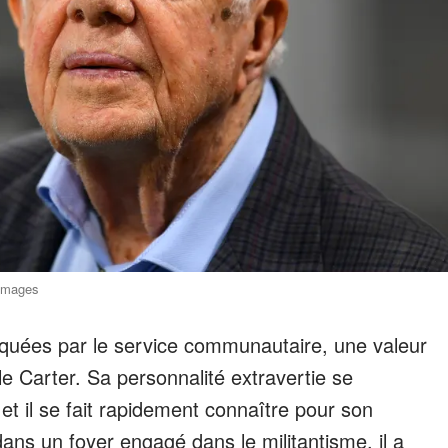
 Images
quées par le service communautaire, une valeur
e Carter. Sa personnalité extravertie se
t il se fait rapidement connaître pour son
ns un foyer engagé dans le militantisme, il a