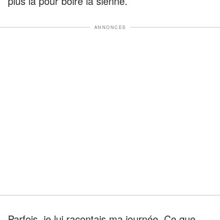
plus là pour boire la sienne.
ANNONCES
Parfois, je lui racontais ma journée. Ce que