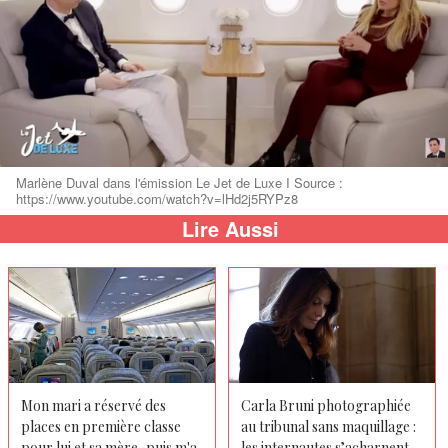
Marlène Duval dans l'émission Le Jet de Luxe I Source :
https://www.youtube.com/watch?v=lHd2j5RYPz8
Lire Aussi
Mon mari a réservé des
Carla Bruni photographiée
places en première classe
au tribunal sans maquillage :
pour lui et sa mère, puis m'a
les internautes s’acharnent