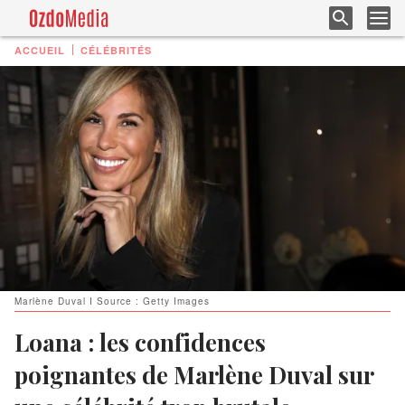
ACCUEIL
CÉLÉBRITÉS
Marlène Duval I Source : Getty Images
Loana : les confidences
poignantes de Marlène Duval sur