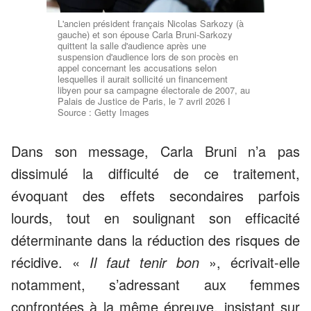
L'ancien président français Nicolas Sarkozy (à
gauche) et son épouse Carla Bruni-Sarkozy
quittent la salle d'audience après une
suspension d'audience lors de son procès en
appel concernant les accusations selon
lesquelles il aurait sollicité un financement
libyen pour sa campagne électorale de 2007, au
Palais de Justice de Paris, le 7 avril 2026 I
Source : Getty Images
Dans son message, Carla Bruni n’a pas
dissimulé la difficulté de ce traitement,
évoquant des effets secondaires parfois
lourds, tout en soulignant son efficacité
déterminante dans la réduction des risques de
récidive. «
Il faut tenir bon
», écrivait-elle
notamment, s’adressant aux femmes
confrontées à la même épreuve, insistant sur