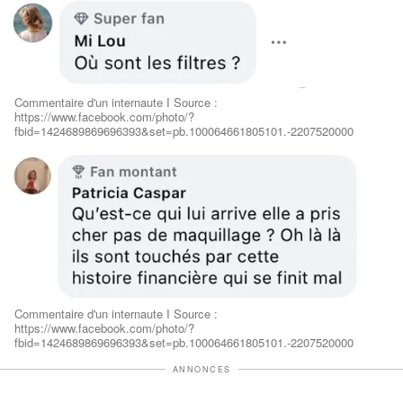
Commentaire d'un internaute I Source :
https://www.facebook.com/photo/?
fbid=1424689869696393&set=pb.100064661805101.-2207520000
Commentaire d'un internaute I Source :
https://www.facebook.com/photo/?
fbid=1424689869696393&set=pb.100064661805101.-2207520000
ANNONCES