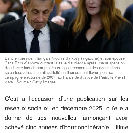
L'ancien président français Nicolas Sarkozy (à gauche) et son épouse
Carla Bruni-Sarkozy quittent la salle d'audience après une suspension
d'audience lors de son procès en appel concernant les accusations
selon lesquelles il aurait sollicité un financement libyen pour sa
campagne électorale de 2007, au Palais de Justice de Paris, le 7 avril
2026 I Source : Getty Images
C’est à l’occasion d’une publication sur les
réseaux sociaux, en décembre 2025, qu’elle a
donné de ses nouvelles, annonçant avoir
achevé cinq années d’hormonothérapie, ultime