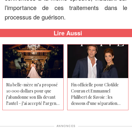
l’importance de ces traitements dans le
processus de guérison.
Lire Aussi
Ma belle-mère m’a proposé
Fin officielle pour Clotilde
10 000 dollars pour que
Courau et Emmanuel
j’abandonne son fils devant
Philibert de Savoie : les
l’autel – j’ai accepté l’argent,
dessous d’une séparation
mais l’invité surprise que j’ai
maîtrisée
amené à la cérémonie l’a fait
hurler devant 200 personnes
ANNONCES