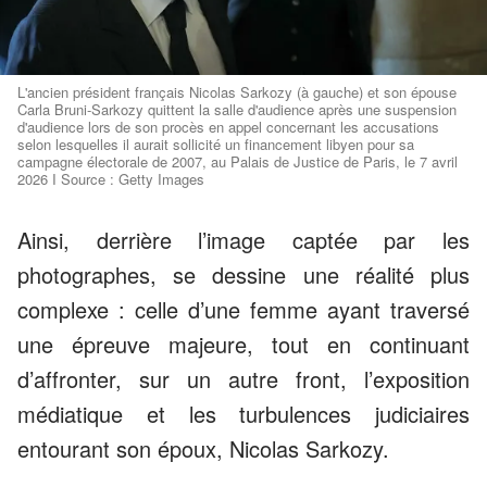
L'ancien président français Nicolas Sarkozy (à gauche) et son épouse
Carla Bruni-Sarkozy quittent la salle d'audience après une suspension
d'audience lors de son procès en appel concernant les accusations
selon lesquelles il aurait sollicité un financement libyen pour sa
campagne électorale de 2007, au Palais de Justice de Paris, le 7 avril
2026 I Source : Getty Images
Ainsi, derrière l’image captée par les
photographes, se dessine une réalité plus
complexe : celle d’une femme ayant traversé
une épreuve majeure, tout en continuant
d’affronter, sur un autre front, l’exposition
médiatique et les turbulences judiciaires
entourant son époux, Nicolas Sarkozy.