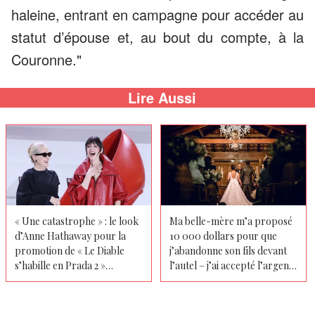
haleine, entrant en campagne pour accéder au
statut d’épouse et, au bout du compte, à la
Couronne."
Lire Aussi
« Une catastrophe » : le look
Ma belle-mère m’a proposé
d’Anne Hathaway pour la
10 000 dollars pour que
promotion de « Le Diable
j’abandonne son fils devant
s’habille en Prada 2 »
l’autel – j’ai accepté l’argent,
déclenche une vague de
mais l’invité surprise que j’ai
critiques
amené à la cérémonie l’a fait
hurler devant 200 personnes