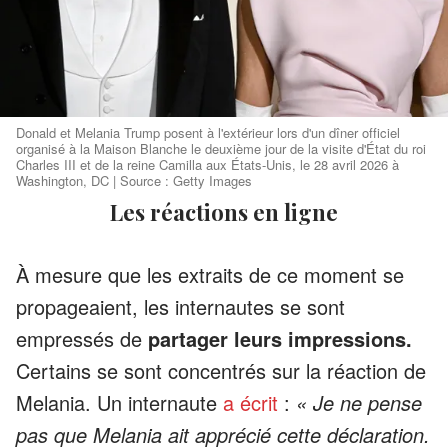
Donald et Melania Trump posent à l'extérieur lors d'un dîner officiel
organisé à la Maison Blanche le deuxième jour de la visite d'État du roi
Charles III et de la reine Camilla aux États-Unis, le 28 avril 2026 à
Washington, DC | Source : Getty Images
Les réactions en ligne
À mesure que les extraits de ce moment se
propageaient, les internautes se sont
empressés de
partager leurs impressions.
Certains se sont concentrés sur la réaction de
Melania. Un internaute
a écrit
:
« Je ne pense
pas que Melania ait apprécié cette déclaration.