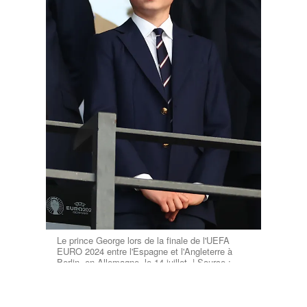
Le prince George lors de la finale de l'UEFA
EURO 2024 entre l'Espagne et l'Angleterre à
Berlin, en Allemagne, le 14 juillet. | Source :
Getty Images