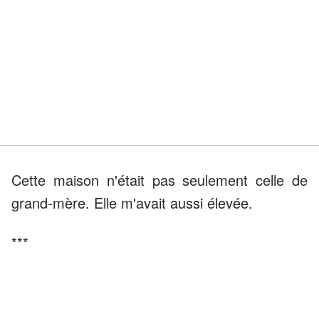
Cette maison n'était pas seulement celle de
grand-mère. Elle m'avait aussi élevée.
***
Le lendemain matin, je suis arrivée tôt,
déterminée à aider grand-mère à faire ses