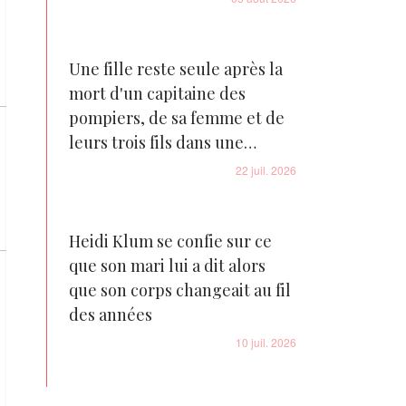
Une fille reste seule après la
mort d'un capitaine des
pompiers, de sa femme et de
leurs trois fils dans une
tragédie familiale déchirante
22 juil. 2026
Heidi Klum se confie sur ce
que son mari lui a dit alors
que son corps changeait au fil
des années
10 juil. 2026