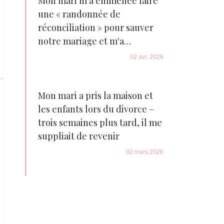
Mon mari m'a emmenée faire
une « randonnée de
réconciliation » pour sauver
notre mariage et m'a
abandonnée en pleine
02 avr. 2026
montagne, mais le karma l'a
rattrapé avant le coucher du
soleil
Mon mari a pris la maison et
les enfants lors du divorce –
trois semaines plus tard, il me
suppliait de revenir
02 mars 2026