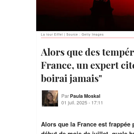
La tour Eiffel | Source : Getty Images
Alors que des tempér
France, un expert cite
boirai jamais"
Par
Paula Moskal
01 juil. 2025
-
17:11
Alors que la France est frappée 
début de mois de juillet, quels br