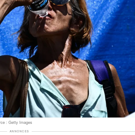
urce : Getty Images
ANNONCES