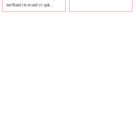
mettant en avant ce qui
compte le plus pour lui en ce
moment