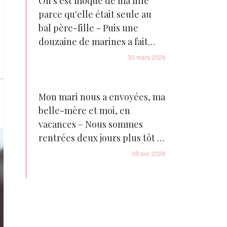
On s'est moqué de ma fille
parce qu'elle était seule au
bal père-fille - Puis une
douzaine de marines a fait
irruption dans le gymnase
30 mars 2026
Mon mari nous a envoyées, ma
belle-mère et moi, en
vacances – Nous sommes
rentrées deux jours plus tôt et
avons été sous le choc
09 avr. 2026