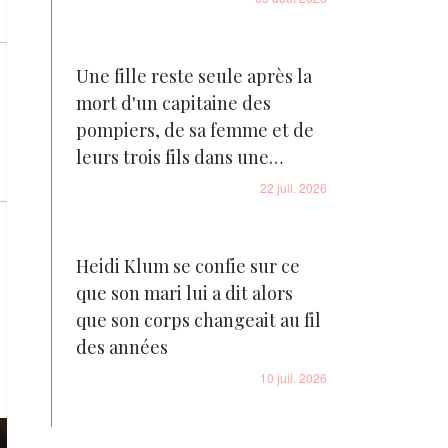
Une fille reste seule après la
mort d'un capitaine des
pompiers, de sa femme et de
leurs trois fils dans une
tragédie familiale déchirante
22 juil. 2026
Heidi Klum se confie sur ce
que son mari lui a dit alors
que son corps changeait au fil
des années
10 juil. 2026