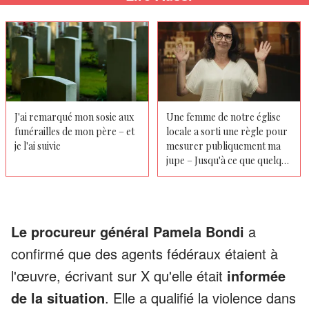
J'ai remarqué mon sosie aux
Une femme de notre église
funérailles de mon père – et
locale a sorti une règle pour
je l'ai suivie
mesurer publiquement ma
jupe – Jusqu'à ce que quelque
chose tombe de son sac à
main et fasse sursauter tout
le monde
Le procureur général Pamela Bondi
a
confirmé que des agents fédéraux étaient à
l'œuvre, écrivant sur X qu'elle était
informée
de la situation
. Elle a qualifié la violence dans