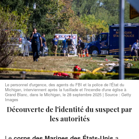
Le personnel d'urgence, des agents du FBI et la police de l'État du
Michigan, interviennent après la fusillade et l'incendie d'une église à
Grand Blanc, dans le Michigan, le 28 septembre 2025 | Source : Getty
Images
Découverte de l'identité du suspect par
les autorités
Le
corps des Marines des États-Unis
a