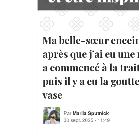
Ma belle-sœur encei
après que j’ai eu un
a commencé à la tra
puis il y a eu la goutt
vase
Par
Mariia Sputnick
30 sept. 2025
-
11:49