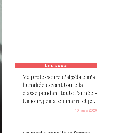
Lire aussi
Ma professeure d'algèbre m'a
humiliée devant toute la
classe pendant toute l'année -
Un jour, j'en ai eu marre et je
lui ai fait regretter chaque
10 mars 2026
mot qu'elle avait prononcé