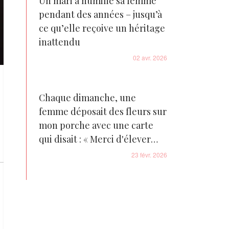
Un mari a humilié sa femme
pendant des années – jusqu’à
ce qu’elle reçoive un héritage
inattendu
02 avr. 2026
Chaque dimanche, une
femme déposait des fleurs sur
mon porche avec une carte
qui disait : « Merci d'élever
mon fils », mais je n'ai qu'un
23 févr. 2026
seul fils, alors je l'ai
confrontée