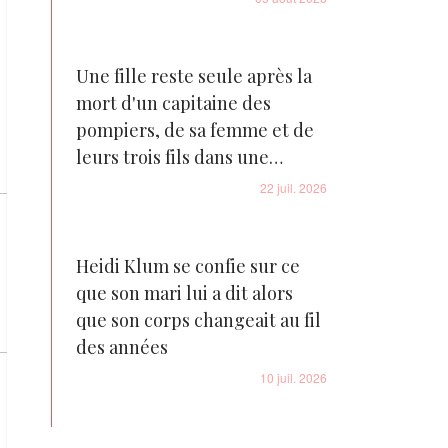
Une fille reste seule après la
mort d'un capitaine des
pompiers, de sa femme et de
leurs trois fils dans une
tragédie familiale déchirante
22 juil. 2026
Heidi Klum se confie sur ce
que son mari lui a dit alors
que son corps changeait au fil
des années
10 juil. 2026