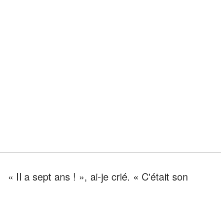
« Il a sept ans ! », ai-je crié. « C'était son
espace de sécurité, et tu l'as détruit ! »
Garrett a posé une main sur mon bras. «