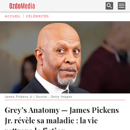
ACCUEIL
CÉLÉBRITÉS
James Pickens Jr | Source : Getty Images
Grey’s Anatomy — James Pickens
Jr. révèle sa maladie : la vie