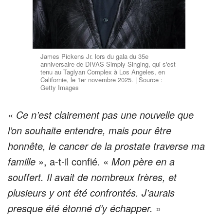
James Pickens Jr. lors du gala du 35e
anniversaire de DIVAS Simply Singing, qui s'est
tenu au Taglyan Complex à Los Angeles, en
Californie, le 1er novembre 2025. | Source :
Getty Images
«
Ce n’est clairement pas une nouvelle que
l’on souhaite entendre, mais pour être
honnête, le cancer de la prostate traverse ma
famille
», a-t-il confié. «
Mon père en a
souffert. Il avait de nombreux frères, et
plusieurs y ont été confrontés. J’aurais
presque été étonné d’y échapper.
»