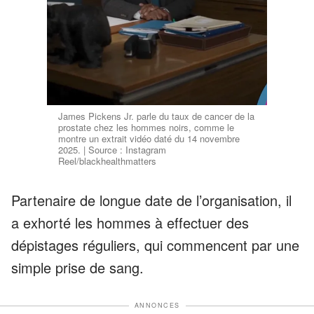
James Pickens Jr. parle du taux de cancer de la
prostate chez les hommes noirs, comme le
montre un extrait vidéo daté du 14 novembre
2025. | Source : Instagram
Reel/blackhealthmatters
Partenaire de longue date de l’organisation, il
a exhorté les hommes à effectuer des
dépistages réguliers, qui commencent par une
simple prise de sang.
ANNONCES