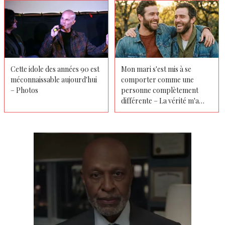
Cette idole des années 90 est
Mon mari s'est mis à se
méconnaissable aujourd'hui
comporter comme une
– Photos
personne complètement
différente – La vérité m'a
presque fait m'effondrer,
alors j'ai pris les choses en
main